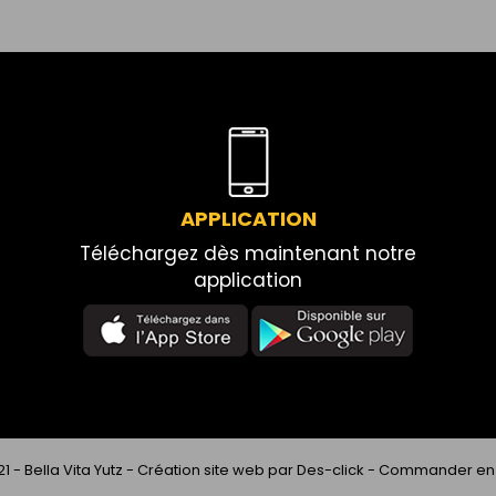
APPLICATION
Téléchargez dès maintenant notre
application
21 -
Bella Vita Yutz
- Création site web par
Des-click
-
Commander en 