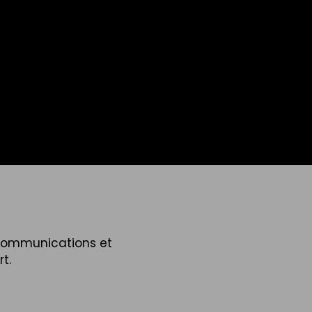
 communications et
t.