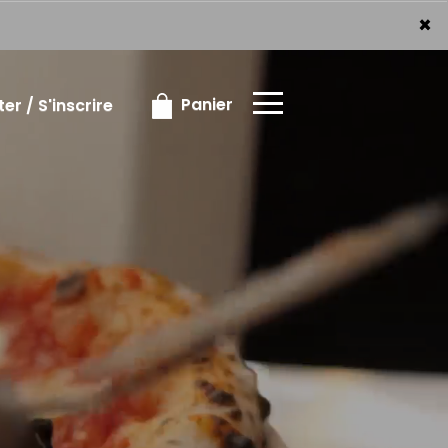
×
×
Panier
r / S'inscrire