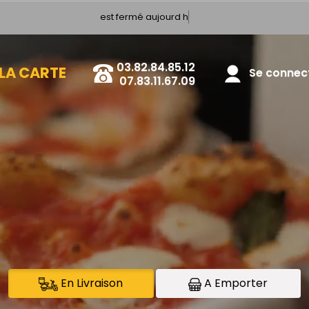
est fermé aujourd hui
03.82.84.85.12
LA CARTE
Se connecte
07.83.11.67.09
En Livraison
A Emporter