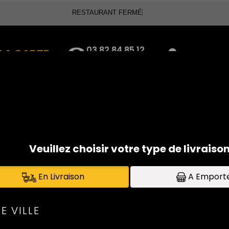
RESTAURANT
03.82.84.85.12
LA CARTE
Se connecte
07.83.11.67.09
PÂTES