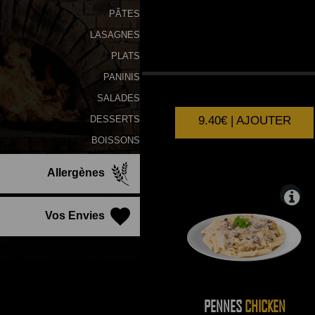
PÂTES
LASAGNES
PLATS
PENNES
POMODORO
PANINIS
SALADES
9.40€ | AJOUTER
DESSERTS
BOISSONS
Allergènes
Vos Envies
PENNES
CHICKEN