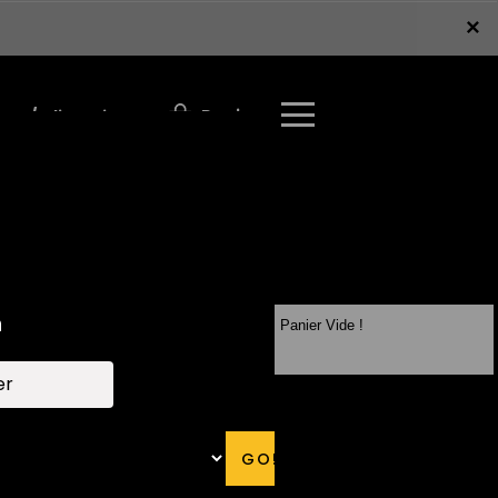
×
×
Panier
r / S'inscrire
Panier Vide !